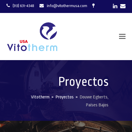
LinkedI
Ema
(313) 631-4348
info@vitothermusa.com
Proyectos
Vitotherm
»
Proyectos
»
Douwe Egberts,
Países Bajos