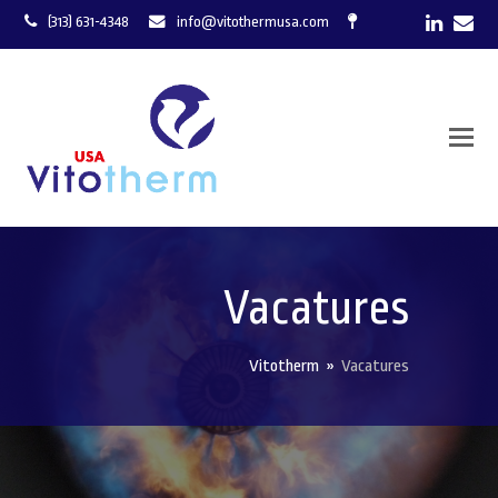
LinkedI
Ema
(313) 631-4348
info@vitothermusa.com
Vacatures
Vitotherm
»
Vacatures