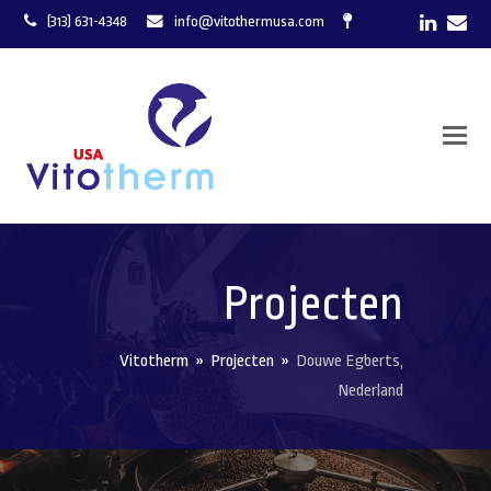
LinkedI
Ema
(313) 631-4348
info@vitothermusa.com
Projecten
Vitotherm
»
Projecten
»
Douwe Egberts,
Nederland